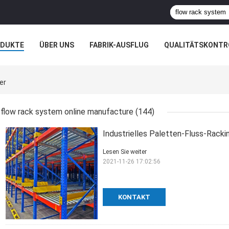
ODUKTE
ÜBER UNS
FABRIK-AUSFLUG
QUALITÄTSKONTR
N
FÄLLE
er
flow rack system online manufacture
(144)
Industrielles Paletten-Fluss-Rack
Lesen Sie weiter
2021-11-26 17:02:56
KONTAKT