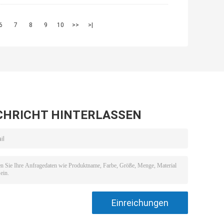
6
7
8
9
10
>>
>|
CHRICHT HINTERLASSEN