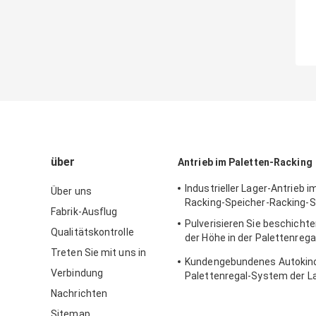
über
Antrieb im Paletten-Racking
Industrieller Lager-Antrieb i
Über uns
Racking-Speicher-Racking-
Fabrik-Ausflug
Pulverisieren Sie beschicht
Qualitätskontrolle
der Höhe in der Palettenreg
3000-14500mm
Treten Sie mit uns in
Kundengebundenes Autokin
Verbindung
Palettenregal-System der L
Qualität Stahl
Nachrichten
Sitemap