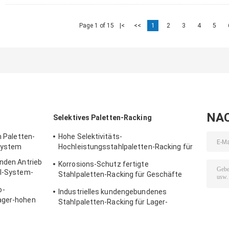
Page 1 of 15
|<
<<
1
2
3
4
5
NA
Selektives Paletten-Racking
m Paletten-
Hohe Selektivitäts-
System
Hochleistungsstahlpaletten-Racking für
Großraumspeicher-Lösungen
enden Antrieb
Korrosions-Schutz fertigte
al-System-
Stahlpaletten-Racking für Geschäfte
besonders an
o-
Industrielles kundengebundenes
ager-hohen
Stahlpaletten-Racking für Lager-
Speicher-System