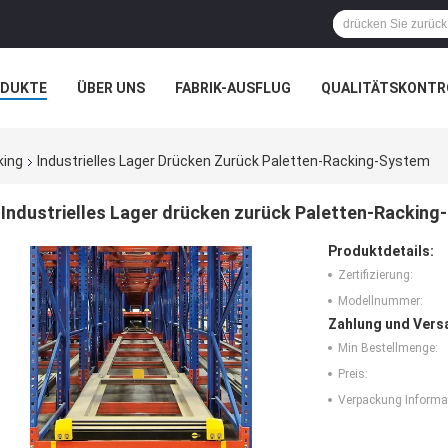
ODUKTE
ÜBER UNS
FABRIK-AUSFLUG
QUALITÄTSKONTR
N
FÄLLE
king
Industrielles Lager Drücken Zurück Paletten-Racking-System
Industrielles Lager drücken zurück Paletten-Rackin
Produktdetails:
Zertifizierung:
Modellnummer:
Zahlung und Vers
Min Bestellmenge:
Preis:
Verpackung Informa