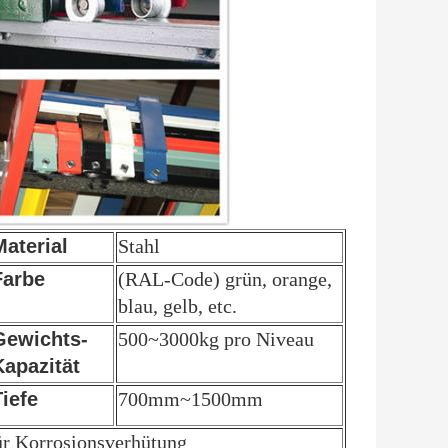
Material
Stahl
Farbe
(RAL-Code) grün, orange,
blau, gelb, etc.
Gewichts-
500~3000kg pro Niveau
Kapazität
Tiefe
700mm~1500mm
ür Korrosionsverhütung