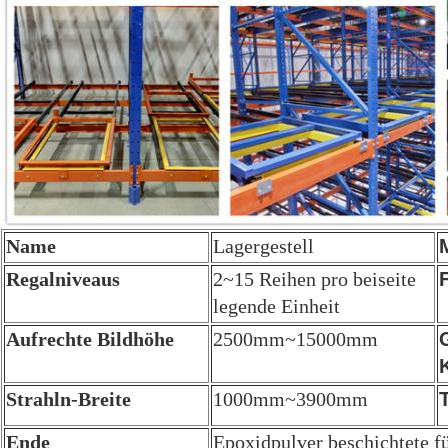
Name
Lagergestell
Regalniveaus
2~15 Reihen pro beiseite
legende Einheit
Aufrechte Bildhöhe
2500mm~15000mm
Strahln-Breite
1000mm~3900mm
Ende
Epoxidpulver beschichtete f