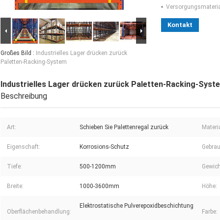
Versorgungsmaterial
Kontakt
Großes Bild :
Industrielles Lager drücken zurück
Paletten-Racking-System
Industrielles Lager drücken zurück Paletten-Racking-Syst
Beschreibung
Art:
Schieben Sie Palettenregal zurück
Materia
Eigenschaft:
Korrosions-Schutz
Gebrau
Tiefe:
500-1200mm
Gewich
Breite:
1000-3600mm
Höhe:
Elektrostatische Pulverepoxidbeschichtung
Oberflächenbehandlung:
Farbe: