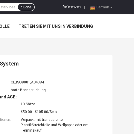
Referenzen
Suche
|
German
OLLE
TRETEN SIE MIT UNS IN VERBINDUNG
g-System
CE,ISO9001,AS4084
harte Beanspruchung
and AGB:
10 Sätze
$50.00 - $105.00/Sets
tionen:
Verpackt mit transparenter
PlastikStretchfolie und Wellpappe oder am
Terminskauf.