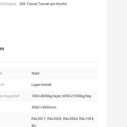
-Fähigkeit:
500 Tonne/Tonnen pro Woche
em
l:
Stahl
ch:
Lager-Gestell
ts-Kapazität:
1000-4000kg/layer, 6000-21000kg/bay
3000-14500mm
RAL5017, RAL5005, RAL2004, RAL1004,
etc.